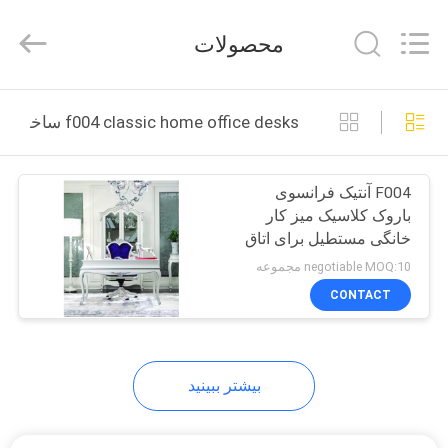
2025
Dongguan
XinYu
محصولات
Furniture
Co.,Ltd.
All
Rights
Reserved.
صفحه
f004 classic home office desks ساخت آنلاین
اصلی
F004 آنتیک فرانسوی
محصولات
باروک کلاسیک میز کار
خانگی مستطیل برای اتاق
درباره
مطالعه کاخ
negotiable MOQ:10 مجموعه
ما
CONTACT
تور
بیشتر ببینید
کارخانه