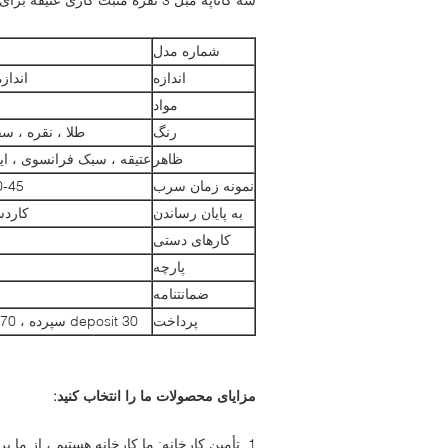
شماره مدل
اندازه
انداز
مواد
رنگ
طلا ، نقره ، سف
ظاهر
عتیقه ، سبک فرانسوی ، ایتا
نمونه زمان سرب
10-45 روز پس از پ
به پایان رساندن
کاردس
کارهای دستی
پارچه
ضمانتنامه
پرداخت
30 deposit سپرده ، 70 before قبل از حمل و نقل
مزایای محصولات ما را انتخاب کنید: