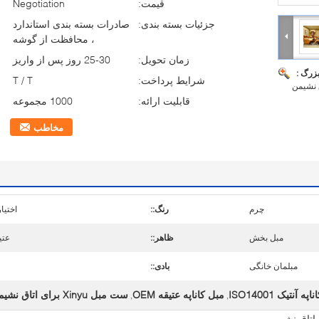
قیمت:
Negotiation
جزئیات بسته بندی:
صادرات بسته بندی استاندارد
، محافظت از گوشه
زمان تحویل:
25-30 روز پس از واریز
بزرگ :
شرایط پرداخت:
T / T
 نشیمن
قابلیت ارائه:
1000 مجموعه
مخاطب
چرم
رنگ::
اختیا
مبل بخش
ظاهر::
عتی
مبلمان خانگی
بادی::
ه آنتیک ISO14001
مبل کاناپه عتیقه OEM
ست مبل Xinyu برای اتاق نشیمن
,
,