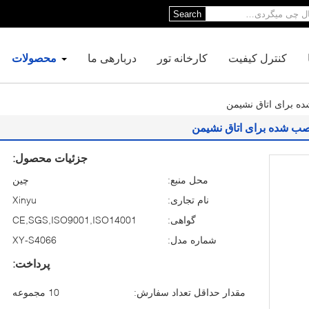
Search
کنترل کیفیت
کارخانه تور
دربارهی ما
محصولات
ه برای اتاق نشیمن
صب شده برای اتاق نشیمن
جزئیات محصول:
محل منبع:
چین
نام تجاری:
Xinyu
گواهی:
CE,SGS,ISO9001,ISO14001
شماره مدل:
XY-S4066
پرداخت:
مقدار حداقل تعداد سفارش:
10 مجموعه