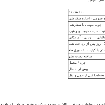
XY-S4066
ه عمومی ، اندازه سفارشی
چوب بلوط ، یا سفارشی
ید ، سیاه ، قهوه ای و غیره
لیایی ، اروپایی ، آمریکایی
رداخت شما
تی با کیفیت بالا ، ورق طلا
ساخته دست بشر
چرم / مخمل
بیش از 3 سال
1. تأمین کارخانه: ما کارخانه هستیم ، از ما برای خرید مبلمان ، می توانید 40٪ صرفه جویی کنید و بهترین مبلمان را دریافت