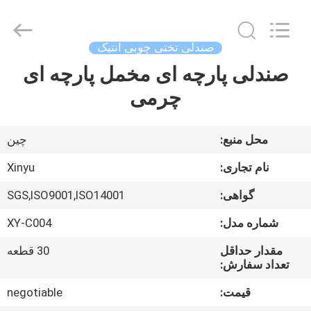
2026
Dongguan
XinYu
Furniture
Co.,Ltd.
صندلی تختی چوبی آنتیک
All
Rights
Reserved.
صندلی پارچه ای مخمل پارچه ای
صفحه
چرمی
اصلی
محصولات
محل منبع:
چین
نام تجاری:
Xinyu
درباره
گواهی:
SGS,ISO9001,ISO14001
ما
شماره مدل:
XY-C004
تور
مقدار حداقل
30 قطعه
تعداد سفارش:
کارخانه
قیمت:
negotiable