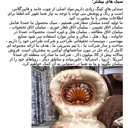
سبک های بیشتر:
صندلی های کینگ زیادی داریم.مواد اصلی از چوب جامد و فایبرگلاس
است و رنگ و پوشش می تواند با توجه به نیاز شما تغییر کند.لطفا برای
اطلاعات بیشتر با ما مشورت کنید
ما تولید کننده مبلمان سفارشی هستیم ، سبک محصول ما عمدتا شامل
مبلمان اتاق نشیمن ، مبلمان اتاق ناهار خوری ، مبلمان اتاق تختخواب ،
مبلمان اتاق مطالعه ، مبلمان هتل و غیره است. محصولات عمدتا در
خانواده ، ویلا ، هتل ، سالن و سایر موارد استفاده می شود صنایع
مهندسی ، موسسات تحقیقاتی طراحی و شرکت طراحی خود را داریم ،
ساخت و ساز شرکت ما ، با تیم مدیریتی ما ، هدف ما ارائه مجموعه ای
کامل از راه حل در مورد ساختمانهای لوکس به مشتریان است. فروش
سالانه بیش از 38 میلیون دلار ، شرکت ما صادرات منطقه ای عمدتا
آمریکا ، اروپا ، استرالیا ، خاورمیانه و مناطق دیگر ، رویاهای خود را از
مبلمان بگویید و ما به شما در دستیابی به آن کمک خواهیم کرد.